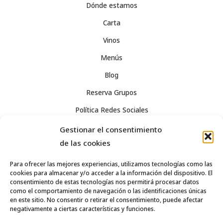
Dónde estamos
Carta
Vinos
Menús
Blog
Reserva Grupos
Política Redes Sociales
Aviso Legal
Gestionar el consentimiento
de las cookies
Privacidad
Términos y condiciones de venta
Para ofrecer las mejores experiencias, utilizamos tecnologías como las
cookies para almacenar y/o acceder a la información del dispositivo. El
Política de cookies (UE)
consentimiento de estas tecnologías nos permitirá procesar datos
como el comportamiento de navegación o las identificaciones únicas
en este sitio. No consentir o retirar el consentimiento, puede afectar
negativamente a ciertas características y funciones.
963 55 04 92