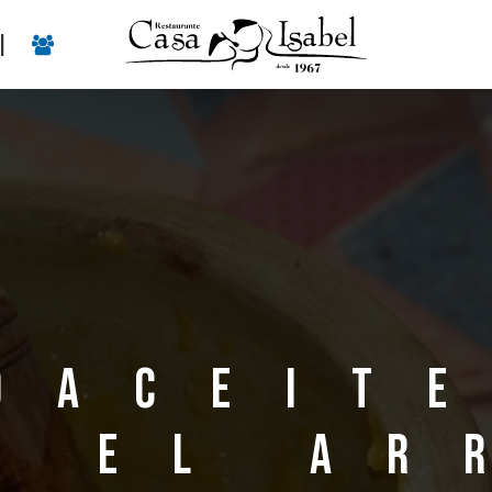
|
oaceit
n el ar