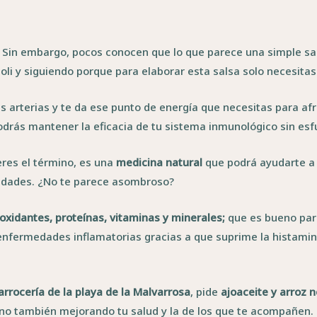
. Sin embargo, pocos conocen que lo que parece una simple sal
i y siguiendo porque para elaborar esta salsa solo necesitas a
 arterias y te da ese punto de energía que necesitas para afron
odrás mantener la eficacia de tu sistema inmunológico sin esf
ieres el término, es una
medicina natural
que podrá ayudarte a 
piedades. ¿No te parece asombroso?
ioxidantes, proteínas, vitaminas y minerales;
que es bueno par
enfermedades inflamatorias gracias a que suprime la histamina
arrocería de la playa de la Malvarrosa
, pide
ajoaceite y arroz 
ino también mejorando tu salud y la de los que te acompañen.