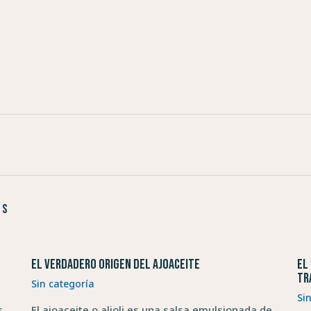
as
El verdadero origen del ajoaceite
El
tr
Sin categoría
Si
s
El ajoaceite o alioli es una salsa emulsionada de