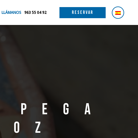
RESERVAR
LLÁMANOS
963 55 04 92
e pega
roz