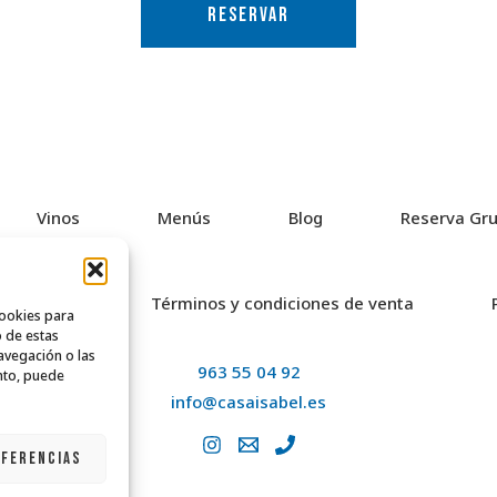
RESERVAR
Vinos
Menús
Blog
Reserva Gr
rivacidad
Términos y condiciones de venta
cookies para
o de estas
avegación o las
963 55 04 92
ento, puede
info@casaisabel.es
EFERENCIAS