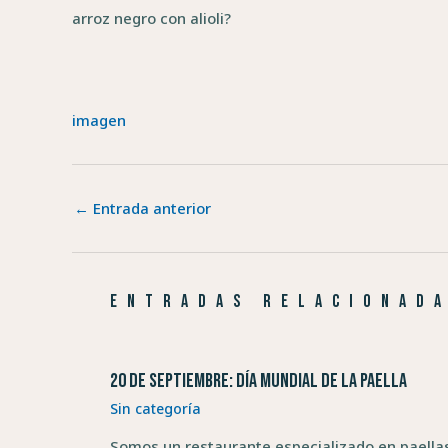
arroz negro con alioli?
imagen
←
Entrada anterior
Entradas relacionad
20 de septiembre: Día Mundial de la Paella
Sin categoría
Somos un restaurante especializado en paella