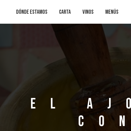
Ir
Navegación
DÓNDE ESTAMOS
CARTA
VINOS
MENÚS
al
de
contenido
entradas
El aj
co