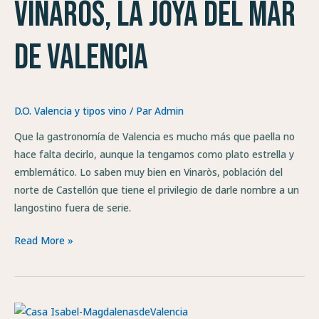
Vinaròs, la joya del mar
joya
del
de Valencia
mar
de
Valencia
D.O. Valencia y tipos vino
/ Par
Admin
Que la gastronomía de Valencia es mucho más que paella no
hace falta decirlo, aunque la tengamos como plato estrella y
emblemático. Lo saben muy bien en Vinaròs, población del
norte de Castellón que tiene el privilegio de darle nombre a un
langostino fuera de serie.
Read More »
Las