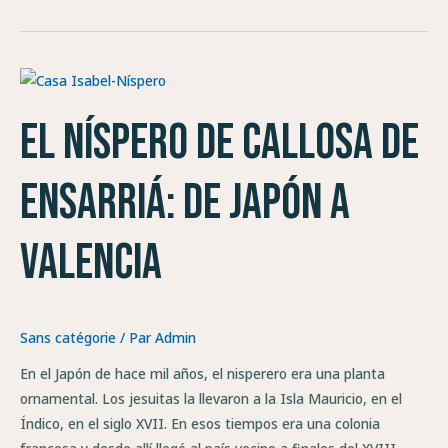
El
níspero
El níspero de Callosa de
de
Callosa
de
Ensarriá: de Japón a
Ensarriá:
de
Valencia
Japón
a
Valencia
Sans catégorie
/ Par
Admin
En el Japón de hace mil años, el nisperero era una planta
ornamental. Los jesuitas la llevaron a la Isla Mauricio, en el
Índico, en el siglo XVII. En esos tiempos era una colonia