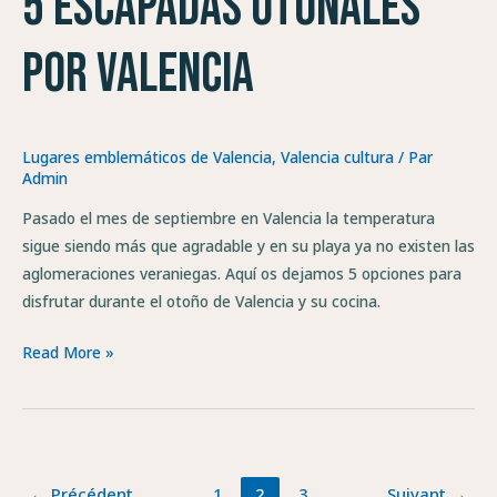
5 escapadas otoñales
por
Valencia
por Valencia
Lugares emblemáticos de Valencia
,
Valencia cultura
/ Par
Admin
Pasado el mes de septiembre en Valencia la temperatura
sigue siendo más que agradable y en su playa ya no existen las
aglomeraciones veraniegas. Aquí os dejamos 5 opciones para
disfrutar durante el otoño de Valencia y su cocina.
Read More »
←
Précédent
1
2
3
Suivant
→