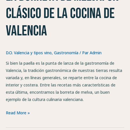
un
clásico de la cocina de
clásico
de
Valencia
la
cocina
de
Valencia
D.O. Valencia y tipos vino
,
Gastronomía
/ Par
Admin
Si bien la paella es la punta de lanza de la gastronomía de
Valencia, la tradición gastronómica de nuestras tierras resulta
variada y, en líneas generales, se reparte entre la cocina de
interior y costera. Entre las recetas más características de
esta última, encontramos la borreta de melva, un buen
ejemplo de la cultura culinaria valenciana.
Read More »