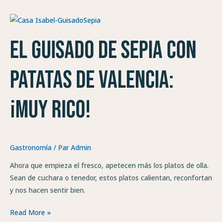
El
guisado
El guisado de sepia con
de
sepia
con
patatas de Valencia:
patatas
de
¡muy rico!
Valencia:
¡muy
rico!
Gastronomía
/ Par
Admin
Ahora que empieza el fresco, apetecen más los platos de olla.
Sean de cuchara o tenedor, estos platos calientan, reconfortan
y nos hacen sentir bien.
Read More »