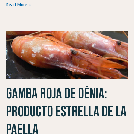
Read More »
Gamba
roja
de
Dénia:
producto
estrella
de
la
Gamba roja de Dénia:
paella
producto estrella de la
paella