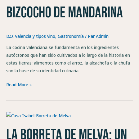
de
bizcocho de mandarina
mandarina
D.O. Valencia y tipos vino
,
Gastronomía
/ Par
Admin
La cocina valenciana se fundamenta en los ingredientes
autóctonos que han sido cultivados a lo largo de la historia en
estas tierras: alimentos como el arroz, la alcachofa o la chufa
son la base de su identidad culinaria.
Read More »
La
borreta
La borreta de melva: un
de
melva: