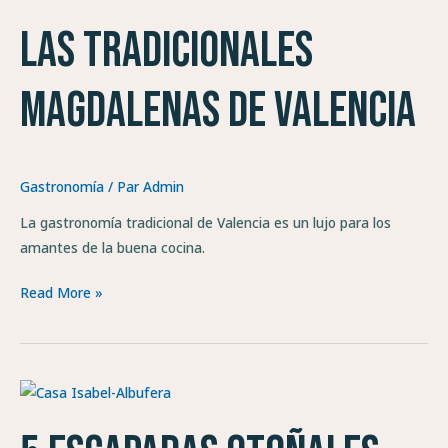
tradicionales
Las tradicionales
magdalenas
de
Valencia
magdalenas de Valencia
Gastronomía
/ Par
Admin
La gastronomía tradicional de Valencia es un lujo para los
amantes de la buena cocina.
Read More »
5
escapadas
otoñales