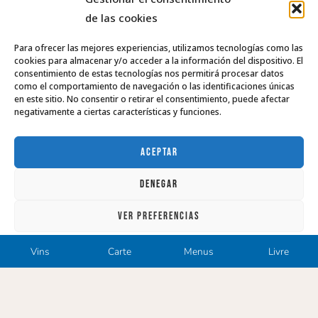
de las cookies
Para ofrecer las mejores experiencias, utilizamos tecnologías como las
cookies para almacenar y/o acceder a la información del dispositivo. El
consentimiento de estas tecnologías nos permitirá procesar datos
como el comportamiento de navegación o las identificaciones únicas
en este sitio. No consentir o retirar el consentimiento, puede afectar
negativamente a ciertas características y funciones.
ACEPTAR
DENEGAR
VER PREFERENCIAS
Política de cookies
CLÁUSULA INFORMATIVA RGPD Y LSSI-CE
Avis Légal
Vins
Carte
Menus
Livre