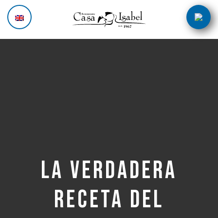
Skip
Post
to
navigation
content
La verdadera
receta del