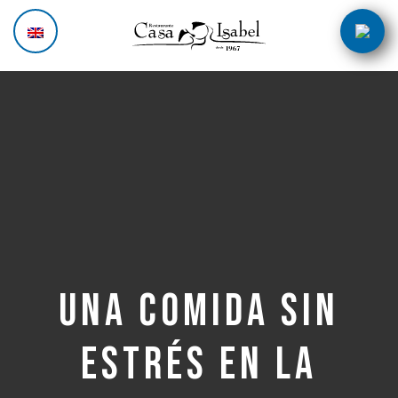
Skip
Post
to
navigation
content
Una comida sin
estrés en La