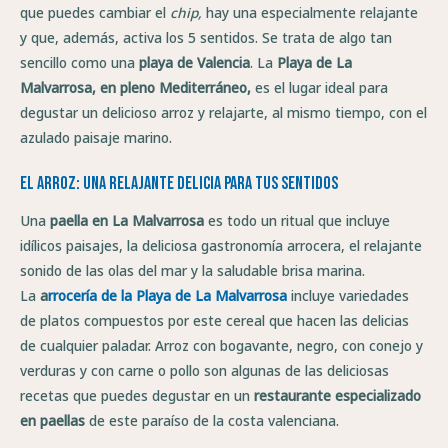
que puedes cambiar el
chip,
hay una especialmente relajante
y que, además, activa los 5 sentidos. Se trata de algo tan
sencillo como una
playa de Valencia
. La
P
laya de La
Malvarrosa, en pleno Mediterráneo,
es el lugar ideal para
degustar un delicioso arroz y relajarte, al mismo tiempo, con el
azulado paisaje marino.
El arroz: una relajante delicia para tus sentidos
Una
p
aella en La Malvarrosa
es todo un ritual que incluye
idílicos paisajes, la deliciosa gastronomía arrocera, el relajante
sonido de las olas del mar y la saludable brisa marina.
La
a
rrocería de la Playa de La Malvarrosa
incluye variedades
de platos compuestos por este cereal que hacen las delicias
de cualquier paladar. Arroz con bogavante, negro, con conejo y
verduras y con carne o pollo son algunas de las deliciosas
recetas que puedes degustar en un
r
estaurante especializado
en paellas
de este paraíso de la costa valenciana.