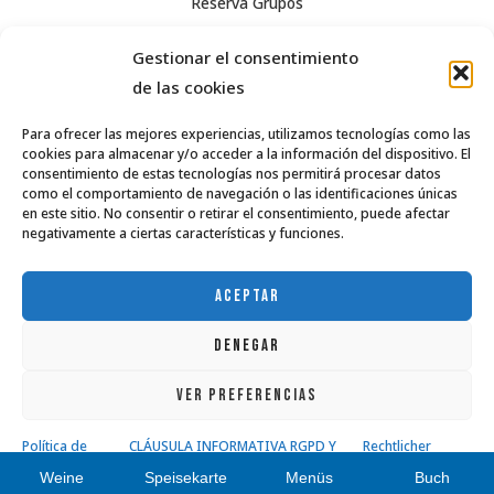
Reserva Grupos
Social-Media-Richtlinie
Gestionar el consentimiento
Rechtlicher Hinweis
de las cookies
Datenschutz
Para ofrecer las mejores experiencias, utilizamos tecnologías como las
cookies para almacenar y/o acceder a la información del dispositivo. El
Términos y condiciones de venta
consentimiento de estas tecnologías nos permitirá procesar datos
como el comportamiento de navegación o las identificaciones únicas
Política de cookies (UE)
en este sitio. No consentir o retirar el consentimiento, puede afectar
negativamente a ciertas características y funciones.
963 55 04 92
info@casaisabel.es
ACEPTAR
DENEGAR
VER PREFERENCIAS
Política de
CLÁUSULA INFORMATIVA RGPD Y
Rechtlicher
cookies
LSSI-CE
Hinweis
Weine
Speisekarte
Menüs
Buch