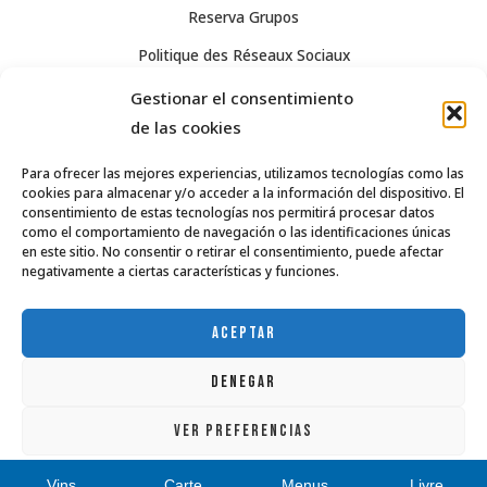
Reserva Grupos
Politique des Réseaux Sociaux
Avis Légal
Gestionar el consentimiento
de las cookies
Confidentialité
Términos y condiciones de venta
Para ofrecer las mejores experiencias, utilizamos tecnologías como las
cookies para almacenar y/o acceder a la información del dispositivo. El
Política de cookies (UE)
consentimiento de estas tecnologías nos permitirá procesar datos
como el comportamiento de navegación o las identificaciones únicas
en este sitio. No consentir o retirar el consentimiento, puede afectar
negativamente a ciertas características y funciones.
963 55 04 92
info@casaisabel.es
ACEPTAR
DENEGAR
VER PREFERENCIAS
Política de cookies
CLÁUSULA INFORMATIVA RGPD Y LSSI-CE
Avis Légal
Vins
Carte
Menus
Livre