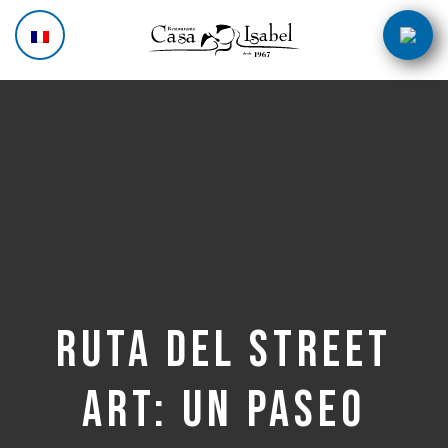
Aller
Navigation
au
des
contenu
articles
Ruta del street
art: un paseo