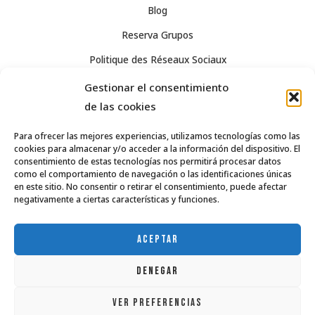
Blog
Reserva Grupos
Politique des Réseaux Sociaux
Avis Légal
Gestionar el consentimiento
de las cookies
Confidentialité
Términos y condiciones de venta
Para ofrecer las mejores experiencias, utilizamos tecnologías como las
cookies para almacenar y/o acceder a la información del dispositivo. El
Política de cookies (UE)
consentimiento de estas tecnologías nos permitirá procesar datos
como el comportamiento de navegación o las identificaciones únicas
en este sitio. No consentir o retirar el consentimiento, puede afectar
negativamente a ciertas características y funciones.
963 55 04 92
info@casaisabel.es
ACEPTAR
DENEGAR
VER PREFERENCIAS