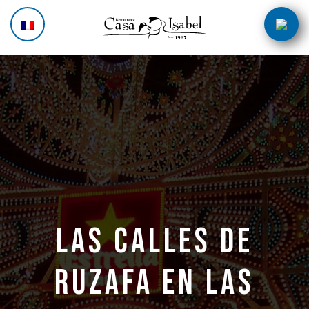
Aller
Navigation
au
des
contenu
articles
Las calles de
Ruzafa en las