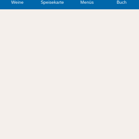
cookies
LSSI-CE
Hinweis
Weine
Speisekarte
Menüs
Buch
Weine
Menüs
Blog
Reserva Grupos
Social-Media-Richtlinie
Rechtlicher Hinweis
Datenschutz
Términos y condiciones de venta
Política de cookies (UE)
963 55 04 92
info@casaisabel.es